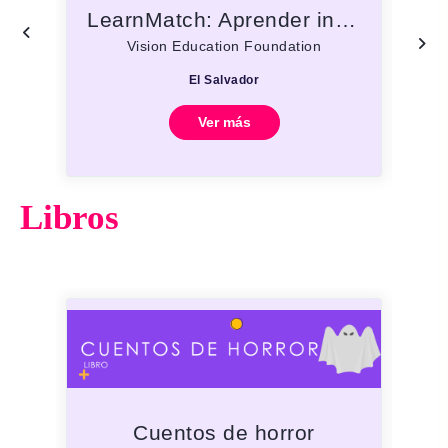
LearnMatch: Aprender inglés, japonés, alemán, francés, italiano, portugués o español
Vision Education Foundation
El Salvador
E
Ver más
Libros
Cuentos de horror