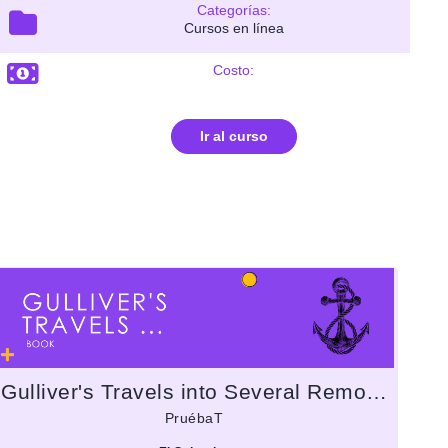
Categorías:
Cursos en línea
Costo:
Ir al curso
Gulliver's Travels into Several Remote Nations of the World
PruébaT