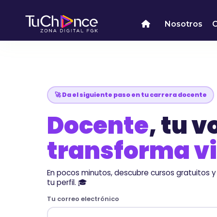
Nosotros
🚀 Da el siguiente paso en tu carrera docente
Docente
, tu 
transforma v
En pocos minutos, descubre cursos gratuitos 
tu perfil. 🎓
Tu correo electrónico