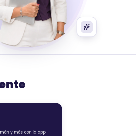
cente
lemán y más con la app