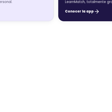
ersonal.
LearnMatch, totalmente gra
Conocer la app