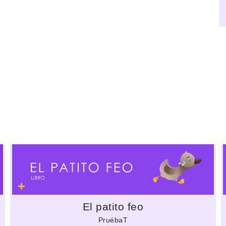
El patito feo
PruébaT