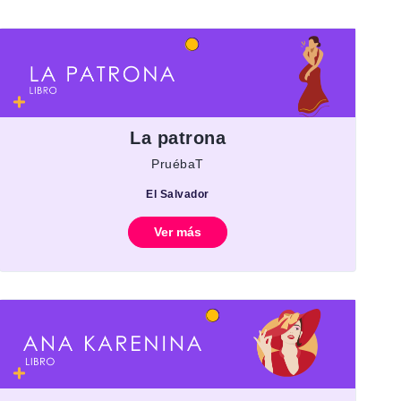
La patrona
PruébaT
El Salvador
Ver más