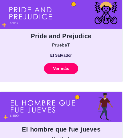
Pride and Prejudice
PruébaT
El Salvador
Ver más
El hombre que fue jueves