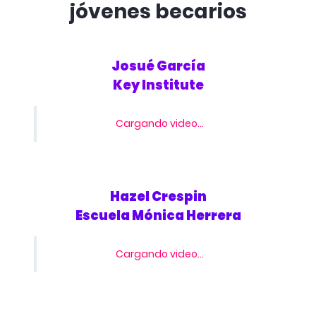
jóvenes becarios
ALDEA para
Capacitación
14
ITCA FEPADE
en Áreas
Técnicas—
Josué García
ITCA-FEPADE
Key Institute
Beca programa
Cargando video...
ALDEA para
15
ITCA FEPADE
idioma Inglés—
ITCA-FEPADE
Hazel Crespin
Escuela Mónica Herrera
Cargando video...