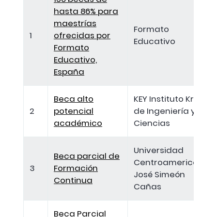
hasta 86% para
maestrías
Formato
1
ofrecidas por
Educativo
Formato
Educativo,
España
Beca alto
KEY Instituto Kriete
2
potencial
de Ingeniería y
académico
Ciencias
Universidad
Beca parcial de
Centroamericana
3
Formación
José Simeón
Continua
Cañas
Beca Parcial