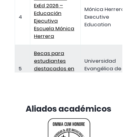
ExEd 2026 –
Mónica Herrera
Educación
4
Executive
Ejecutiva
Education
Escuela Mónica
Herrera
Becas para
estudiantes
Universidad
5
destacados en
Evangélica de El
actividades
Salvador
deportivas
Becas para
Aliados académicos
estudiantes
Universidad
6
con alto
Evangélica de El
rendimiento
Salvador
académico