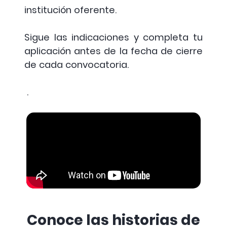
institución oferente.
Beca
Desarrollador
Sigue las indicaciones y completa tu
11
Web Front end
Kódigo
aplicación antes de la fecha de cierre
(Powered with
de cada convocatoria.
AI)
.
Beca Programa
Oportunidades-
Programa
12
Tiempo
Oportunidades
Completo
Beca Programa
Programa
13
Oportunidades-
Oportunidades
Sabatino
Conoce las historias de
Beca programa