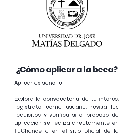
Beca
Escuela Superior
7
Oportunidad
de Economía y
para todos
Negocios
Beca AI
Machine
8
Kódigo
Learning
Trainee
¿Cómo aplicar a la beca?
Beca Analista
Aplicar es sencillo.
9
de BI (Powered
Kódigo
with AI)
Explora la convocatoria de tu interés,
regístrate como usuario, revisa los
Beca AI for
requisitos y verifica si el proceso de
10
Teachers-
Kódigo
aplicación se realiza directamente en
Kódigo
TuChance o en el sitio oficial de la